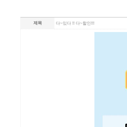
제목
다~있다 !! 다~할인!!!