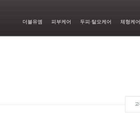
더블유엠
피부케어
두피·탈모케어
체형케
고