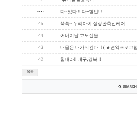
다~있다 !! 다~할인!!!
45
쑥쑥~ 우리아이 성장판촉진케어
44
어버이날 효도선물
43
내몸은 내가지킨다 !! ( ★면역프로그램 출
42
힘내라!! 대구,경북 !!
목록