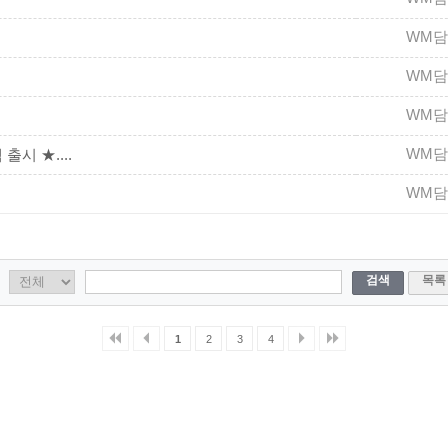
WM
WM
WM
WM
시 ★....
WM
검색
목록
1
2
3
4