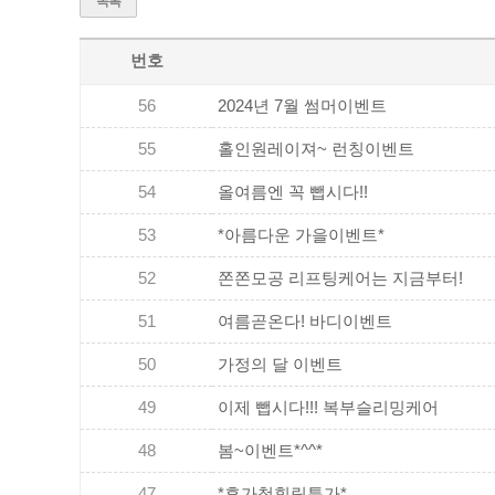
목록
번호
56
2024년 7월 썸머이벤트
55
홀인원레이져~ 런칭이벤트
54
올여름엔 꼭 뺍시다!!
53
*아름다운 가을이벤트*
52
쫀쫀모공 리프팅케어는 지금부터!
51
여름곧온다! 바디이벤트
50
가정의 달 이벤트
49
이제 뺍시다!!! 복부슬리밍케어
48
봄~이벤트*^^*
47
*휴가철힐링특가*