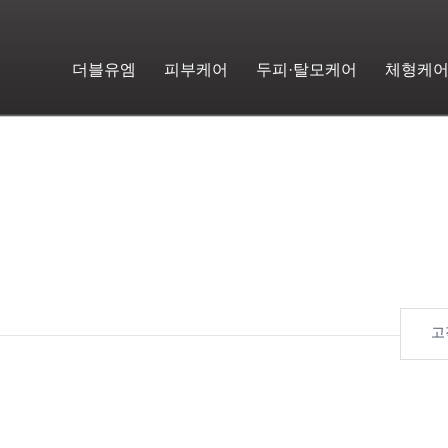
더블유엠
피부케어
두피·탈모케어
체형케
고