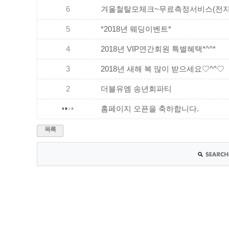
6
겨울철탈모체크~무료측정서비스(전지
5
*2018년 웨딩이벤트*
4
2018년 VIP연간회원 특별혜택*^^*
3
2018년 새해 복 많이 받으세요♡^^♡
2
더블유엠 송년회파티
홈페이지 오픈을 축하합니다.
목록