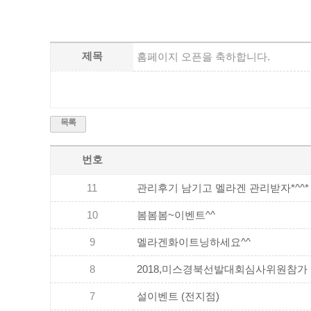
제목
홈페이지 오픈을 축하합니다.
목록
번호
11
관리후기 남기고 멜라겐 관리받자*^^*
10
봄봄봄~이벤트^^
9
멜라겐화이트닝하세요^^
8
2018,미스경북선발대회심사위원참가
7
설이벤트 (전지점)