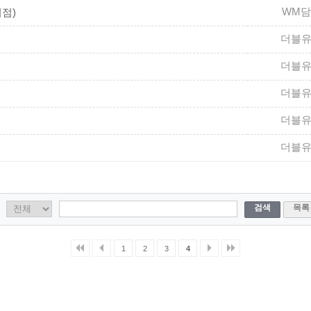
WM
점)
더블
더블
더블
더블
더블
검색
목록
1
2
3
4